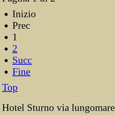
Inizio
Prec
1
2
Succ
Fine
Top
Hotel Sturno via lungomare